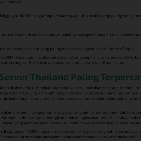
ng di mainkan.
ri di google. Slot88 sangat populer karena adalah provider yang paling sering m
gat mudah di mainkan. banyak sekali games gacor yang disediakan habanero mu
mu bisa memainkan slot yang paling menarik dan gacor seperti Golden Dragon.
nd C200M. Ada ribuan member baru mendaftar setiap harinya karena sudah ter
waran yang kami sediakan dan pastinya kamu pasti akan di manjakan.
 Server Thailand Paling Terperc
mudah di akses dan di mainkan. kamu hanya perlu menekan beberapa tombol untuk 
us sedikit teliti untuk memilih tempar bermain slot gacor online. Tapi kamu ti
enjamin kemananan saat bermain. kamu pasti nyaman dan betah bermain di sit
ami akan menjamin pengalaman slot gacor yang paling mantap dan tidak terlupak
dan semua aktifitas yang merugikan tidak mungkin akan terjadi kepada member 
chat 24 jam yang pastinya akan membantu anda menyelesaikan semua masalah sec
 di slot gacor. C200M juga merupakan situs slot gacor yang paling terpercaya
 Semua hal ini membuat para pemain baru bersemangat untuk mendaftar di C20