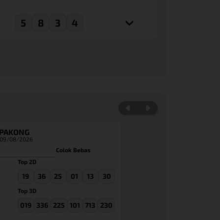
5
8
3
4
 PAKONG
 09/08/2026
Colok Bebas
Top 2D
19
36
25
01
13
30
Top 3D
019
336
225
101
713
230