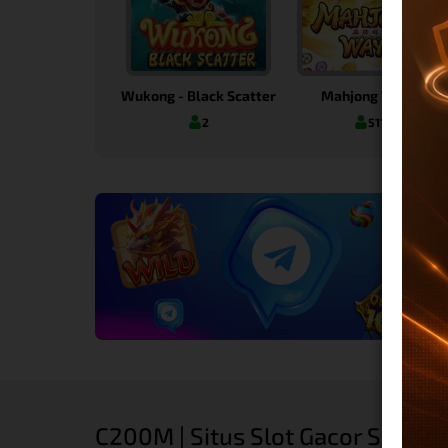
Wukong - Black Scatter
Mahjong Ways
2
511
C200M | Situs Slot Gacor Server