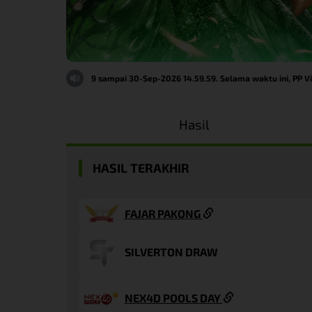
2026 dari 14.59.59 sampai 30-Sep-2026 14.59.59. Selama waktu ini, PP Virtua
Hasil
HASIL TERAKHIR
FAJAR PAKONG
SILVERTON DRAW
NEX4D POOLS DAY