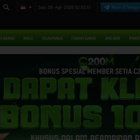
Sab, 08-Agt-2026 02.02.51
Main di Teleg
 CASINO
RACE
OLAHRAGA
CRASH GAME
ARCADE
POKE