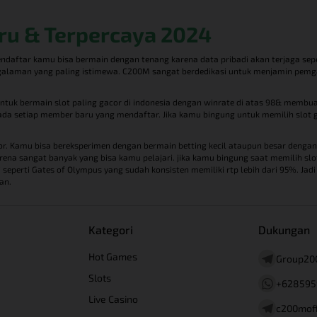
aru & Terpercaya 2024
ndaftar kamu bisa bermain dengan tenang karena data pribadi akan terjaga se
alaman yang paling istimewa. C200M sangat berdedikasi untuk menjamin pemga
uk bermain slot paling gacor di indonesia dengan winrate di atas 98& membuat s
pada setiap member baru yang mendaftar. Jika kamu bingung untuk memilih slot 
cor. Kamu bisa bereksperimen dengan bermain betting kecil ataupun besar den
ena sangat banyak yang bisa kamu pelajari. jika kamu bingung saat memilih sl
gi seperti Gates of Olympus yang sudah konsisten memiliki rtp lebih dari 95%. J
an.
Kategori
Dukungan
Hot Games
Group2
Slots
+628595
Live Casino
c200moff