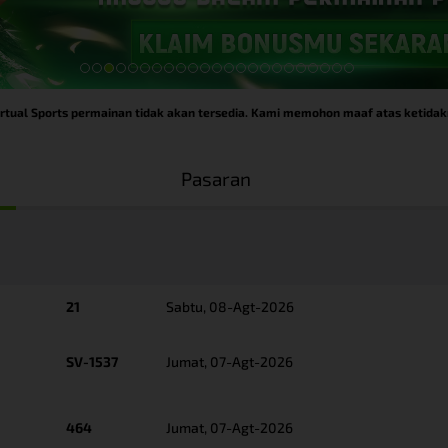
l Sports permainan tidak akan tersedia. Kami memohon maaf atas ketidaknyam
Pasaran
21
Sabtu, 08-Agt-2026
SV-1537
Jumat, 07-Agt-2026
464
Jumat, 07-Agt-2026